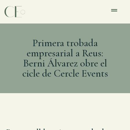
Primera trobada
empresarial a Reus:
Berni Álvarez obre el
cicle de Cercle Events