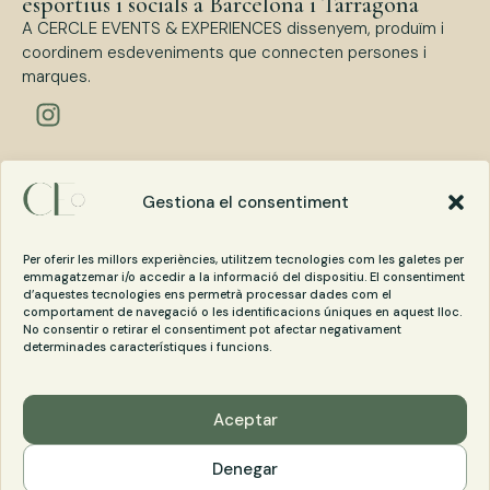
esportius i socials a Barcelona i Tarragona
A CERCLE EVENTS & EXPERIENCES dissenyem, produïm i
coordinem esdeveniments que connecten persones i
marques.
Tipus d’esdeveniments
Esdeveniments Corporatius
Gestiona el consentiment
Esdeveniments Esportius
Esdeveniments Socials
Per oferir les millors experiències, utilitzem tecnologies com les galetes per
emmagatzemar i/o accedir a la informació del dispositiu. El consentiment
d’aquestes tecnologies ens permetrà processar dades com el
Contacta amb Cercle Events
comportament de navegació o les identificacions úniques en aquest lloc.
No consentir o retirar el consentiment pot afectar negativament
cercle@cercleevents.com
determinades característiques i funcions.
+34 620 14 08 96
Aceptar
Denegar
Política de privacitat
·
Política de cookies
·
Avís Legal