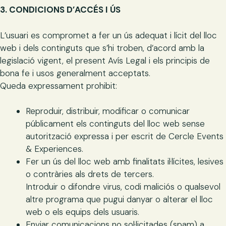
3. CONDICIONS D’ACCÉS I ÚS
L’usuari es compromet a fer un ús adequat i lícit del lloc
web i dels continguts que s’hi troben, d’acord amb la
legislació vigent, el present Avís Legal i els principis de
bona fe i usos generalment acceptats.
Queda expressament prohibit:
Reproduir, distribuir, modificar o comunicar
públicament els continguts del lloc web sense
autorització expressa i per escrit de Cercle Events
& Experiences.
Fer un ús del lloc web amb finalitats il·lícites, lesives
o contràries als drets de tercers.
Introduir o difondre virus, codi maliciós o qualsevol
altre programa que pugui danyar o alterar el lloc
web o els equips dels usuaris.
Enviar comunicacions no sol·licitades (spam) a