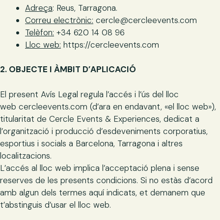
Adreça
: Reus, Tarragona.
Correu electrònic:
cercle@cercleevents.com
Telèfon:
+34 620 14 08 96
Lloc web:
https://cercleevents.com
2. OBJECTE I ÀMBIT D’APLICACIÓ
El present Avís Legal regula l’accés i l’ús del lloc
web cercleevents.com (d’ara en endavant, «el lloc web»),
titularitat de Cercle Events & Experiences, dedicat a
l’organització i producció d’esdeveniments corporatius,
esportius i socials a Barcelona, Tarragona i altres
localitzacions.
L’accés al lloc web implica l’acceptació plena i sense
reserves de les presents condicions. Si no estàs d’acord
amb algun dels termes aquí indicats, et demanem que
t’abstinguis d’usar el lloc web.