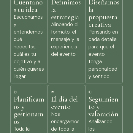
Cuéntano
Definimos
Diseñamos
s tu idea
la
la
estrategia
propuesta
Escuchamos
creativa
y
Alineando el
entendemos
formato, el
Pensando en
qué
mensaje y la
cada detalle
necesitas,
experiencia
para que el
cuál es tu
del evento.
evento
objetivo y a
tenga
quién quieres
personalidad
llegar.
y sentido.
Planificam
El día del
Seguimien
os y
evento
to y
gestionam
valoración
Nos
os
encargamos
Analizando
Toda la
de toda la
los