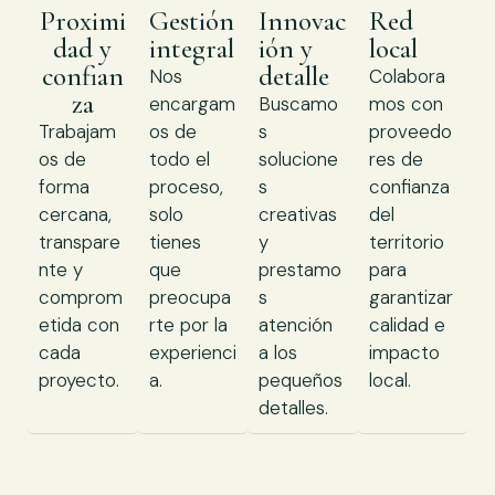
Proximi
Gestión
Innovac
Red
dad y
integral
ión y
local
confian
detalle
Nos
Colabora
za
encargam
Buscamo
mos con
Trabajam
os de
s
proveedo
os de
todo el
solucione
res de
forma
proceso,
s
confianza
cercana,
solo
creativas
del
transpare
tienes
y
territorio
nte y
que
prestamo
para
comprom
preocupa
s
garantizar
etida con
rte por la
atención
calidad e
cada
experienci
a los
impacto
proyecto.
a.
pequeños
local.
detalles.