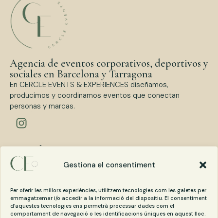
Agencia de eventos corporativos, deportivos y
sociales en Barcelona y Tarragona
En CERCLE EVENTS & EXPERIENCES diseñamos,
producimos y coordinamos eventos que conectan
personas y marcas.
Tipos de eventos
Eventos Corporativos
Gestiona el consentiment
Eventos Deportivos
Eventos Sociales
Per oferir les millors experiències, utilitzem tecnologies com les galetes per
emmagatzemar i/o accedir a la informació del dispositiu. El consentiment
d’aquestes tecnologies ens permetrà processar dades com el
Contacta con Cercle Events
comportament de navegació o les identificacions úniques en aquest lloc.