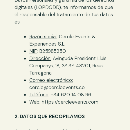
Datos Personales y garantía de los derechos
digitales (LOPDGDD), te informamos de que
el responsable del tratamiento de tus datos
es:
Razón social
: Cercle Events &
Experiences S.L.
NIF
: B25985250
Dirección:
Avinguda President Lluís
Companys, 18, 3º 3ª. 43201, Reus,
Tarragona.
Correo electrónico:
cercle@cercleevents.co
Teléfono
: +34 620 14 08 96
Web
: https://cercleevents.com
2. DATOS QUE RECOPILAMOS