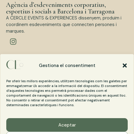
Agència d’esdeveniments corporatius,
esportius i socials a Barcelona i Tarragona
A CERCLE EVENTS & EXPERIENCES dissenyem, produïm i
coordinem esdeveniments que connecten persones i
marques.
Tipus d’esdeveniments
Esdeveniments Corporatius
Gestiona el consentiment
Esdeveniments Esportius
Esdeveniments Socials
Per oferir les millors experiències, utilitzem tecnologies com les galetes per
emmagatzemar i/o accedir a la informació del dispositiu. El consentiment
d’aquestes tecnologies ens permetrà processar dades com el
Contacta amb Cercle Events
comportament de navegació o les identificacions úniques en aquest lloc.
No consentir o retirar el consentiment pot afectar negativament
cercle@cercleevents.com
determinades característiques i funcions.
+34 620 14 08 96
Aceptar