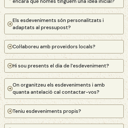
encara que només tinguem una idea inicial?
Els esdeveniments són personalitzats i
adaptats al pressupost?
Col·laboreu amb proveïdors locals?
Hi sou presents el dia de l’esdeveniment?
On organitzeu els esdeveniments i amb
quanta antelació cal contactar-vos?
Teniu esdeveniments propis?