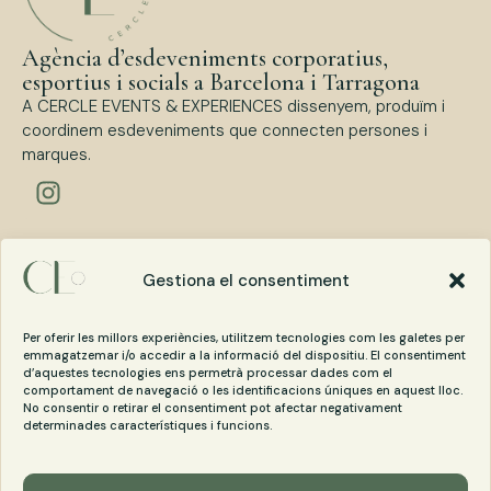
Agència d’esdeveniments corporatius,
esportius i socials a Barcelona i Tarragona
A CERCLE EVENTS & EXPERIENCES dissenyem, produïm i
coordinem esdeveniments que connecten persones i
marques.
Tipus d’esdeveniments
Esdeveniments Corporatius
Gestiona el consentiment
Esdeveniments Esportius
Esdeveniments Socials
Per oferir les millors experiències, utilitzem tecnologies com les galetes per
emmagatzemar i/o accedir a la informació del dispositiu. El consentiment
d’aquestes tecnologies ens permetrà processar dades com el
Contacta amb Cercle Events
comportament de navegació o les identificacions úniques en aquest lloc.
No consentir o retirar el consentiment pot afectar negativament
cercle@cercleevents.com
determinades característiques i funcions.
+34 620 14 08 96