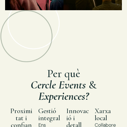
Per què
Cercle Events
&
Experiences?
Proximi
Gestió
Innovac
Xarxa
tat i
integral
ió i
local
confian
detall
Ens
Col·labore