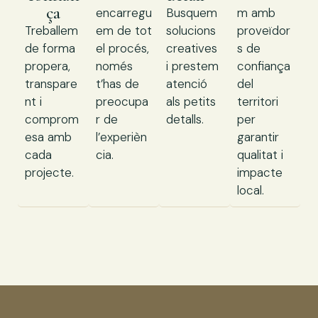
ça
encarregu
Busquem
m amb
Treballem
em de tot
solucions
proveïdor
de forma
el procés,
creatives
s de
propera,
només
i prestem
confiança
transpare
t’has de
atenció
del
nt i
preocupa
als petits
territori
comprom
r de
detalls.
per
esa amb
l’experièn
garantir
cada
cia.
qualitat i
projecte.
impacte
local.