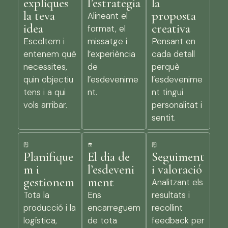
expliques
l’estratègia
la
la teva
proposta
Alineant el
idea
creativa
format, el
Escoltem i
missatge i
Pensant en
entenem què
l’experiència
cada detall
necessites,
de
perquè
quin objectiu
l’esdevenime
l’esdevenime
tens i a qui
nt.
nt tingui
vols arribar.
personalitat i
sentit.
Planifique
El dia de
Seguiment
m i
l’esdeveni
i valoració
gestionem
ment
Analitzant els
Tota la
Ens
resultats i
producció i la
encarreguem
recollint
logística,
de tota
feedback per