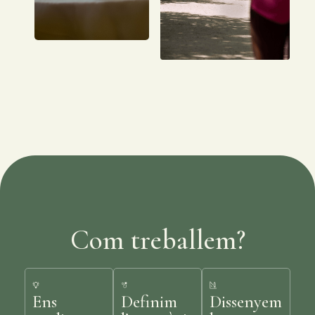
Com treballem?
Ens
Definim
Dissenyem